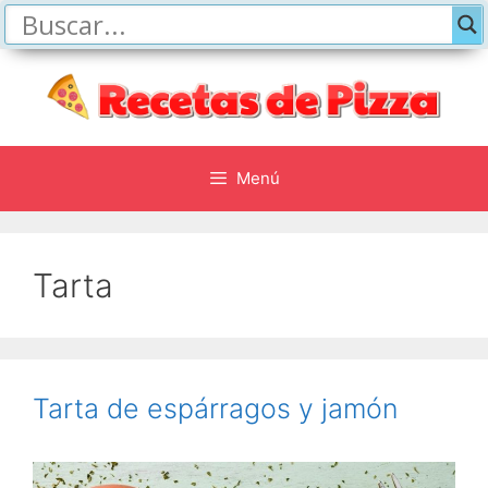
Saltar
al
contenido
Menú
Tarta
Tarta de espárragos y jamón