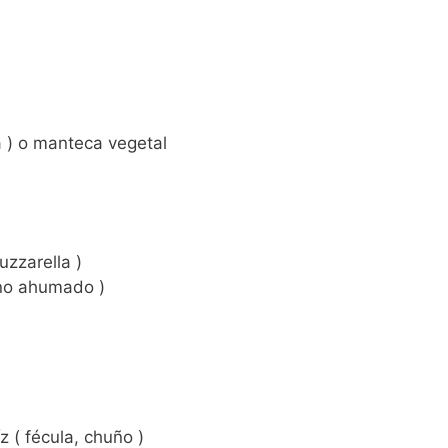
 ) o manteca vegetal
zzarella )
ino ahumado )
 ( fécula, chuño )