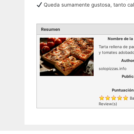
Queda sumamente gustosa, tanto cali
Resumen
Nombre de la
Tarta rellena de p
y tomates adobad
Autho
solopizzas.info
Public
Puntuación
Ba
Review(s)