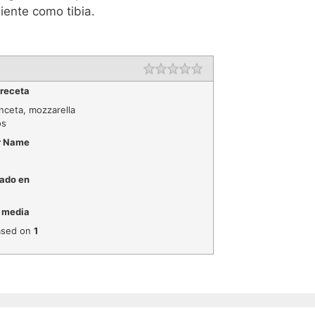
ente como tibia.
 receta
anceta, mozzarella
os
r Name
ado en
 media
sed on
1