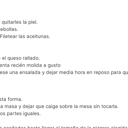
uitarles la piel.
cebollas.
Filetear las aceitunas.
 el queso rallado.
enta recién molida a gusto
ese una ensalada y dejar media hora en reposo para q
sta forma.
la masa y dejar que caiga sobre la mesa sin tocarla.
os partes iguales.
s aceitadas hasta llegar al tamaño de la pizzera elegida