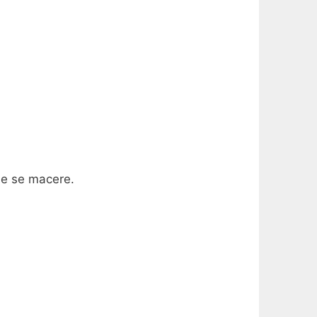
ue se macere.
.